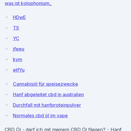
was ist kolophonium_
HDwE
TS
YC
jfeeu
kym
etfYu
Cannabisöl für speisezwecke
Hanf abgeleitet cbd in australien
Durchfall mit hanfproteinpulver
Normales cbd öl im vape
CBD Öl - darf ich mit meinem CBD Öl fliegen? - Hanf