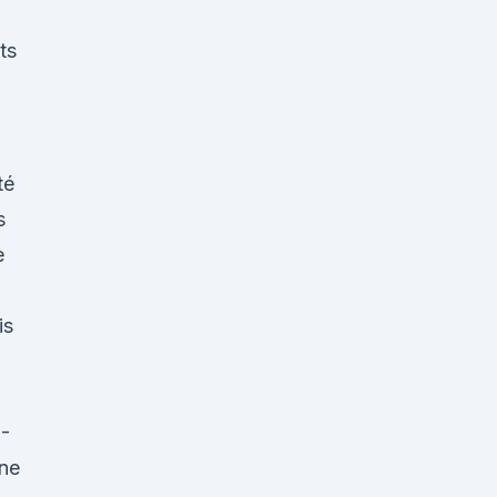
ts
té
s
e
is
E-
gne