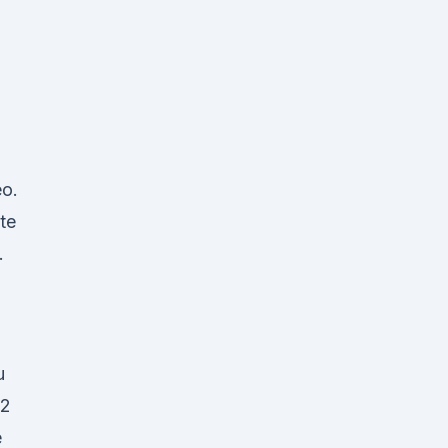
o.
te
.
u
 2
e