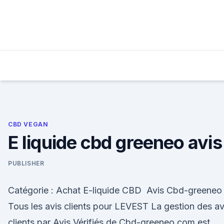
Skip
to
content
CBD VEGAN
E liquide cbd greeneo avis
PUBLISHER
Catégorie : Achat E-liquide CBD Avis Cbd-greeneo 
Tous les avis clients pour LEVEST La gestion des av
clients par Avis Vérifiés de Cbd-greeneo.com est