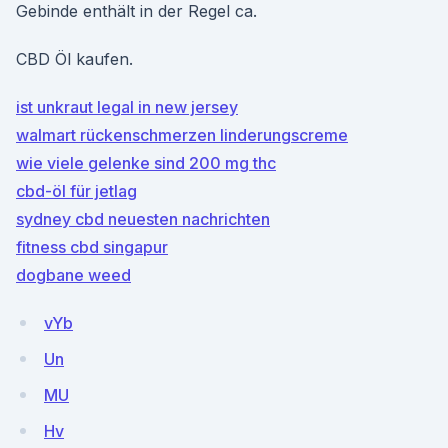
Gebinde enthält in der Regel ca.
CBD Öl kaufen.
ist unkraut legal in new jersey
walmart rückenschmerzen linderungscreme
wie viele gelenke sind 200 mg thc
cbd-öl für jetlag
sydney cbd neuesten nachrichten
fitness cbd singapur
dogbane weed
vYb
Un
MU
Hv