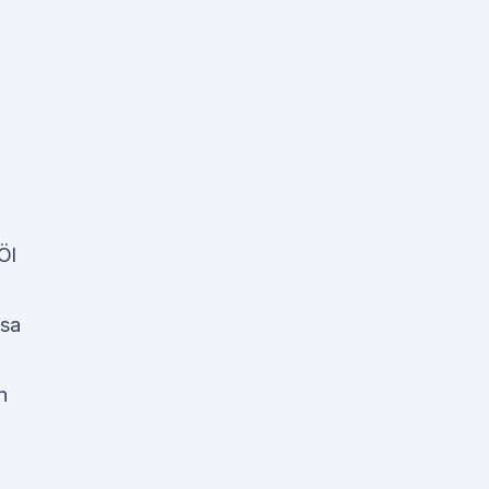
Öl
sa
n