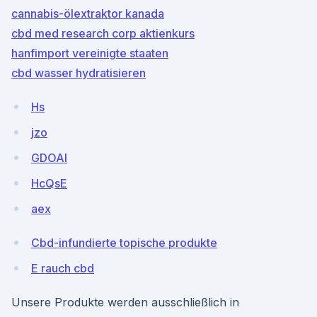
cannabis-ölextraktor kanada
cbd med research corp aktienkurs
hanfimport vereinigte staaten
cbd wasser hydratisieren
Hs
jzo
GDOAl
HcQsE
aex
Cbd-infundierte topische produkte
E rauch cbd
Unsere Produkte werden ausschließlich in