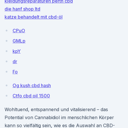
kleidungsreparaturen perth cbd
die hanf shop ltd
katze behandelt mit cbd-öl
CPuO
GMLp
kpY
dr
Fo
Og kush cbd hash
Ctfo cbd oil 1500
Wohltuend, entspannend und vitalisierend – das
Potential von Cannabidiol im menschlichen Körper
kann so vielfältig sein, wie es die Auswahl an CBD-