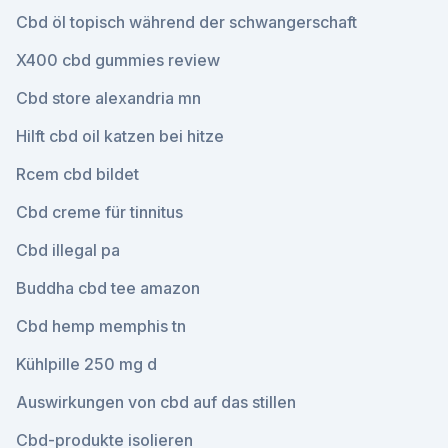
Cbd öl topisch während der schwangerschaft
X400 cbd gummies review
Cbd store alexandria mn
Hilft cbd oil katzen bei hitze
Rcem cbd bildet
Cbd creme für tinnitus
Cbd illegal pa
Buddha cbd tee amazon
Cbd hemp memphis tn
Kühlpille 250 mg d
Auswirkungen von cbd auf das stillen
Cbd-produkte isolieren