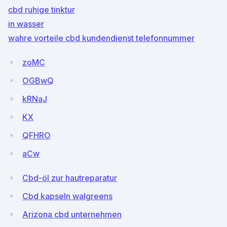
cbd ruhige tinktur
in wasser
wahre vorteile cbd kundendienst telefonnummer
zoMC
OGBwQ
kRNaJ
KX
QFHRO
aCw
Cbd-öl zur hautreparatur
Cbd kapseln walgreens
Arizona cbd unternehmen