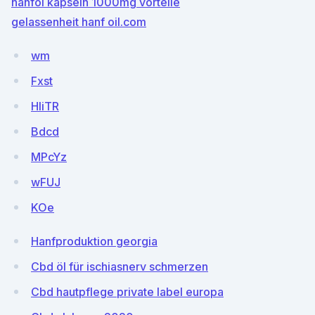
hanföl kapseln 1000mg vorteile
gelassenheit hanf oil.com
wm
Fxst
HliTR
Bdcd
MPcYz
wFUJ
KOe
Hanfproduktion georgia
Cbd öl für ischiasnerv schmerzen
Cbd hautpflege private label europa